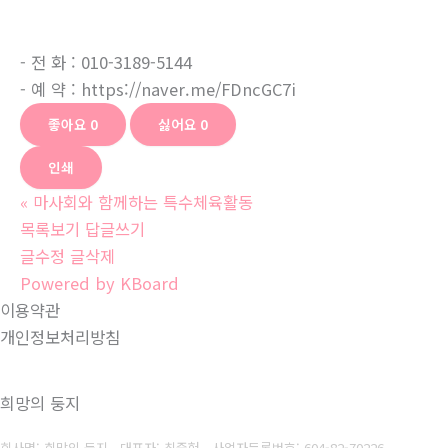
- 전 화 : 010-3189-5144
- 예 약 : https://naver.me/FDncGC7i
좋아요
0
싫어요
0
인쇄
«
마사회와 함께하는 특수체육활동
목록보기
답글쓰기
글수정
글삭제
Powered by KBoard
이용약관
개인정보처리방침
희망의 둥지
회사명: 희망의 둥지 대표자: 최중헌
사업자등록번호: 604-82-70226