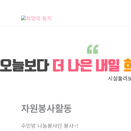
콘
텐
츠
로
건
너
뛰
기
시설둘러
자원봉사활동
수민방 나눔봉사단 봉사~!