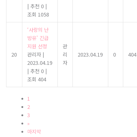
|
추천 0
|
조회 1058
‘사랑의 난
방유’ 긴급
지원 선정
관
20
관리자
|
리
2023.04.19
0
404
2023.04.19
자
|
추천 0
|
조회 404
1
2
3
»
마지막