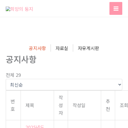
콘
텐
츠
로
건
너
공지사항
자료실
자유게시판
뛰
공지사항
기
전체 29
작
번
추
제목
성
작성일
조
호
천
자
2025년도