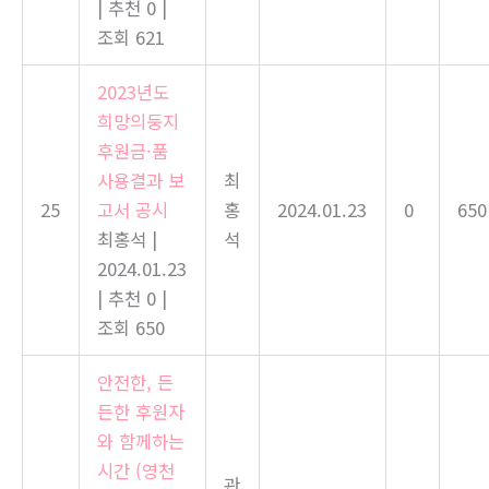
|
추천 0
|
조회 621
2023년도
희망의둥지
후원금·품
사용결과 보
최
25
고서 공시
홍
2024.01.23
0
650
최홍석
|
석
2024.01.23
|
추천 0
|
조회 650
안전한, 든
든한 후원자
와 함께하는
시간 (영천
관